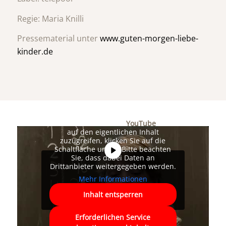
Regie: Maria Knilli
Pressematerial unter
www.guten-morgen-liebe-
kinder.de
Sie sehen gerade einen
Platzhalterinhalt von
YouTube
. Um
auf den eigentlichen Inhalt
zuzugreifen, klicken Sie auf die
Schaltfläche unten. Bitte beachten
Sie, dass dabei Daten an
Drittanbieter weitergegeben werden.
Mehr Informationen
Inhalt entsperren
Erforderlichen Service