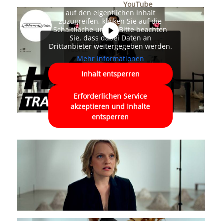
Platzhalterinhalt von
YouTube
. Um
auf den eigentlichen Inhalt
zuzugreifen, klicken Sie auf die
Schaltfläche unten. Bitte beachten
Sie, dass dabei Daten an
Drittanbieter weitergegeben werden.
Mehr Informationen
Inhalt entsperren
Erforderlichen Service
akzeptieren und Inhalte
entsperren