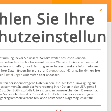
Mit dies
hlen Sie Ihre
hutzeinstellun
neun Jahren seine Mutter verloren hat, ist
kommen. Bis heute begreift Massimo nicht,
ustimmung, bevor Sie unsere Website weiter besuchen können.
hren, passiert ist. Er weiß nur, dass dieses
s und andere Technologien auf unserer Website. Einige von ihnen sind
idet persönliche Beziehungen und
ndere uns helfen, Ihre Erfahrung zu verbessern.
Weitere Informationen
Ihrer Daten finden Sie in unserer
Datenschutzerklärung
.
Sie können Ihre
 halten. Erst die Liebe zu Elisa rüttelt ihn
ter
Einstellungen
widerrufen oder anpassen.
it lösen muss, um einen sicheren Weg ins
beiten personenbezogene Daten in den USA. Mit Ihrer Einwilligung zur
ces stimmen Sie auch der Verarbeitung Ihrer Daten in den USA gemäß
GVO zu. Der EuGH stuft die USA als Land mit unzureichendem Datenschutz
n. So besteht etwa das Risiko, dass US-Behörden personenbezogene
 BEI SOGNI von Regisseur Marco Bellocchio
gsprogrammen verarbeiten, ohne bestehende Klagemöglichkeit für
es und wurde mit Standing Ovations gefeiert.