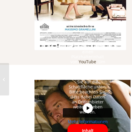
Sie sehen gerade
einen
Platzhalterinhalt
von
YouTube
. Um
auf den
eigentlichen Inhalt
Das Narrenschiff
zuzugreifen, klicken
Sie auf die
(DVD/Blu-Ray)
Schaltfläche unten.
Bitte beachten Sie,
dass dabei Daten
an Drittanbieter
weitergegeben
werden.
Mehr Informationen
Inhalt