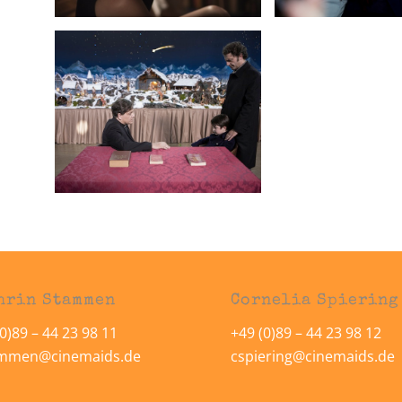
hrin Stammen
Cornelia Spiering
0)89 – 44 23 98 11
+49 (0)89 – 44 23 98 12
ammen@cinemaids.de
cspiering@cinemaids.de