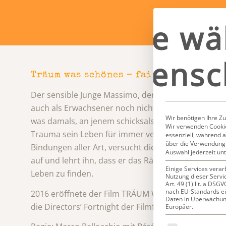
Bitte wä
Datensc
Träum was schönes – fai bei sogni
Der sensible Junge Massimo, der mit gerade einmal 
auch als Erwachsener noch nicht darüber hinwegge
Wir benötigen Ihre Z
was damals, an jenem schicksalshaften Tag vor 40 Ja
Wir verwenden Cookie
Trauma sein Leben für immer verändert hat. Er me
essenziell, während a
über die Verwendung 
Bindungen aller Art, versucht die Welt auf Abstand zu
Auswahl jederzeit un
auf und lehrt ihn, dass er das Rätsel seiner Kindhe
Einige Services verar
Leben zu finden.
Nutzung dieser Servi
Art. 49 (1) lit. a DS
nach EU-Standards ei
2016 eröffnete der Film TRÄUM WAS SCHÖNES – FAI
Daten in Überwachun
die Directors‘ Fortnight der Filmfestspiele in Cann
Europäer.