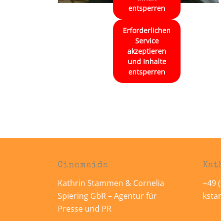
entsperren
Erforderlichen
Service
akzeptieren
und Inhalte
entsperren
Cinemaids
Kat
Kathrin Stammen & Cornelia
+49 (
Spiering GbR – Agentur für
kst
Presse und PR