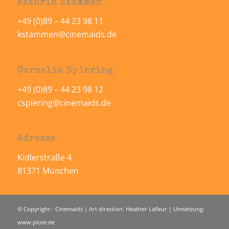
Kathrin Stammen
+49 (0)89 – 44 23 98 11
kstammen@cinemaids.de
Cornelia Spiering
+49 (0)89 – 44 23 98 12
cspiering@cinemaids.de
Adresse
Kidlerstraße 4
81371 München
© Copyright - Cinemaids | Art direction: Heather Lafleur | Umsetzung:
www.plote.de