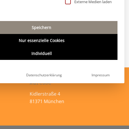
 Liste der Service-Gruppen, für die eine Einwillig
Externe Medien laden
Speichern
Nur essenzielle Cookies
Individuell
Datenschutzerklärung
Impressum
Adresse
Kidlerstraße 4
81371 München