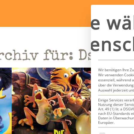
Bitte wä
Datensc
rchiv für:
Dschun
Wir benötigen Ihre Z
Wir verwenden Cookie
essenziell, während a
über die Verwendung 
Auswahl jederzeit un
Einige Services verar
Nutzung dieser Servi
Art. 49 (1) lit. a DS
nach EU-Standards ei
Daten in Überwachun
Europäer.