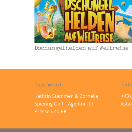
Dschungelhelden auf Weltreise
Cinemaids
Kat
Kathrin Stammen & Cornelia
+49 (
Spiering GbR – Agentur für
kst
Presse und PR