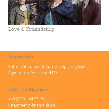
Love & Friendship
Cinemaids
Kathrin Stammen & Cornelia Spiering GbR –
Agentur für Presse und PR
Kathrin Stammen
+49 (0)89 – 44 23 98 11
kstammen@cinemaids.de