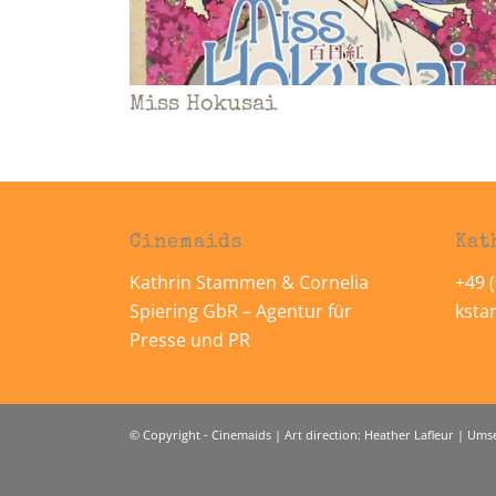
Miss Hokusai
Cinemaids
Kat
Kathrin Stammen & Cornelia
+49 (
Spiering GbR – Agentur für
kst
Presse und PR
© Copyright - Cinemaids | Art direction: Heather Lafleur | Um