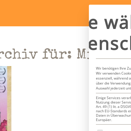
Bitte wä
Datensc
rchiv für:
Miss H
Wir benötigen Ihre Z
Wir verwenden Cookie
essenziell, während a
über die Verwendung 
Auswahl jederzeit un
Einige Services verar
Nutzung dieser Servi
Art. 49 (1) lit. a DS
nach EU-Standards ei
Daten in Überwachun
Europäer.