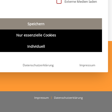
 Liste der Service-Gruppen, für die eine Einwillig
Externe Medien laden
Speichern
Nur essenzielle Cookies
Individuell
Adresse
Kidlerstraße 4
Datenschutzerklärung
Impressum
81371 München
Impressum
Datenschutzerklärung