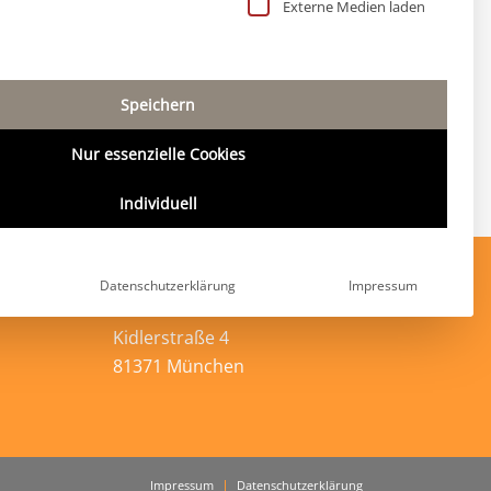
 Liste der Service-Gruppen, für die eine Einwillig
Externe Medien laden
Speichern
Nur essenzielle Cookies
Individuell
Datenschutzerklärung
Impressum
Adresse
Kidlerstraße 4
81371 München
Impressum
Datenschutzerklärung