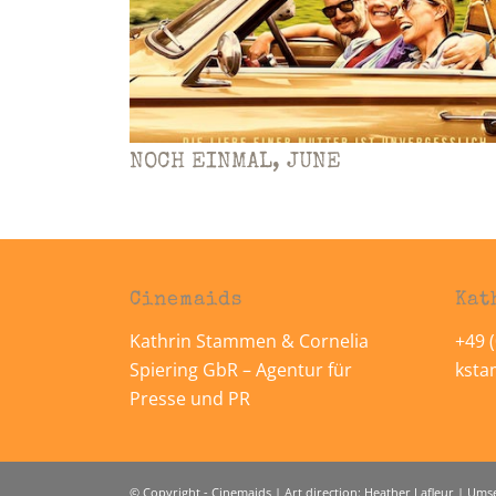
NOCH EINMAL, JUNE
Cinemaids
Kat
Kathrin Stammen & Cornelia
+49 (
Spiering GbR – Agentur für
kst
Presse und PR
© Copyright - Cinemaids | Art direction: Heather Lafleur | Um