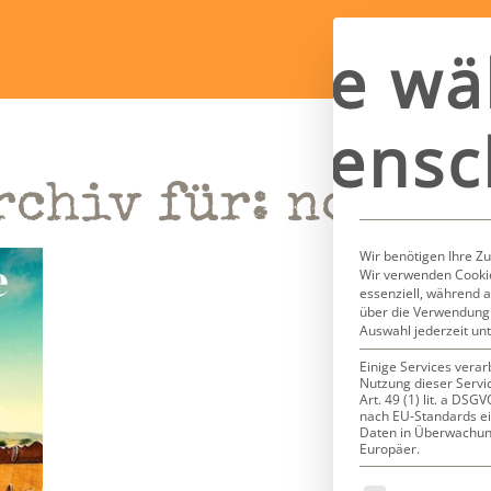
Bitte wä
Datensc
rchiv für:
noni h
Wir benötigen Ihre Z
Wir verwenden Cookie
essenziell, während a
über die Verwendung 
Auswahl jederzeit un
Einige Services verar
Nutzung dieser Servi
Art. 49 (1) lit. a DS
nach EU-Standards ei
Daten in Überwachun
Europäer.