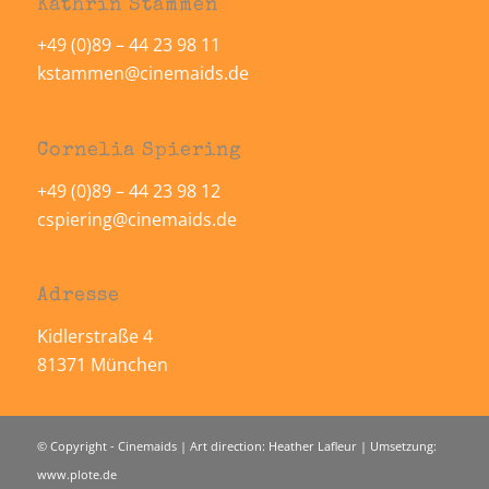
Kathrin Stammen
+49 (0)89 – 44 23 98 11
kstammen@cinemaids.de
Cornelia Spiering
+49 (0)89 – 44 23 98 12
cspiering@cinemaids.de
Adresse
Kidlerstraße 4
81371 München
© Copyright - Cinemaids | Art direction: Heather Lafleur | Umsetzung:
www.plote.de