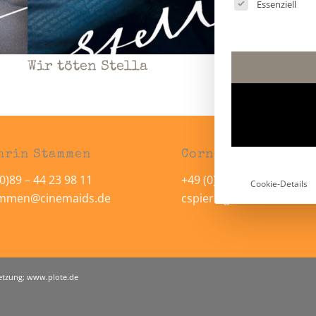
Es folgt eine
Essenziell
Wir töten Stella
hrin Stammen
Cornelia Spiering
0)89 – 44 23 98 11
+49 (0)89 – 44 23 98 12
Cookie-Details
ammen@cinemaids.de
cspiering@cinemaids.de
setzung:
www.plote.de