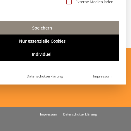
 Liste der Service-Gruppen, für die eine Einwillig
Externe Medien laden
Speichern
Nur essenzielle Cookies
Individuell
Adresse
Kidlerstraße 4
Datenschutzerklärung
Impressum
81371 München
Impressum
Datenschutzerklärung