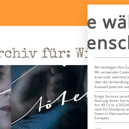
Bitte wä
Datensc
rchiv für:
Wir töt
Wir benötigen Ihre Z
Wir verwenden Cookie
essenziell, während a
über die Verwendung 
Auswahl jederzeit un
Einige Services verar
Nutzung dieser Servi
Art. 49 (1) lit. a DS
nach EU-Standards ei
Daten in Überwachun
Europäer.