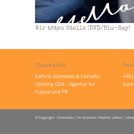
Wir töten Stella (DVD/Blu-Ray)
Cinemaids
Kat
Kathrin Stammen & Cornelia
+49 (
Spiering GbR – Agentur für
kst
Presse und PR
© Copyright - Cinemaids | Art direction: Heather Lafleur | Um